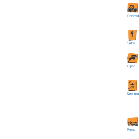
Ciclismo 
Saltos
Hípica
Balonma
Remo