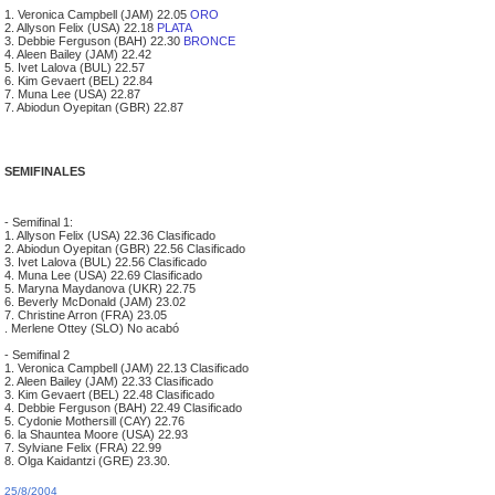
1. Veronica Campbell (JAM) 22.05
ORO
2. Allyson Felix (USA) 22.18
PLATA
3. Debbie Ferguson (BAH) 22.30
BRONCE
4. Aleen Bailey (JAM) 22.42
5. Ivet Lalova (BUL) 22.57
6. Kim Gevaert (BEL) 22.84
7. Muna Lee (USA) 22.87
7. Abiodun Oyepitan (GBR) 22.87
SEMIFINALES
- Semifinal 1:
1. Allyson Felix (USA) 22.36 Clasificado
2. Abiodun Oyepitan (GBR) 22.56 Clasificado
3. Ivet Lalova (BUL) 22.56 Clasificado
4. Muna Lee (USA) 22.69 Clasificado
5. Maryna Maydanova (UKR) 22.75
6. Beverly McDonald (JAM) 23.02
7. Christine Arron (FRA) 23.05
. Merlene Ottey (SLO) No acabó
- Semifinal 2
1. Veronica Campbell (JAM) 22.13 Clasificado
2. Aleen Bailey (JAM) 22.33 Clasificado
3. Kim Gevaert (BEL) 22.48 Clasificado
4. Debbie Ferguson (BAH) 22.49 Clasificado
5. Cydonie Mothersill (CAY) 22.76
6. la Shauntea Moore (USA) 22.93
7. Sylviane Felix (FRA) 22.99
8. Olga Kaidantzi (GRE) 23.30.
25/8/2004