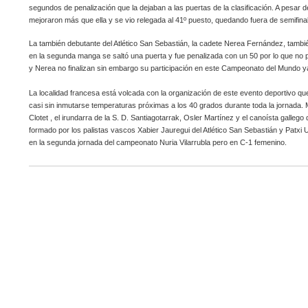
segundos de penalización que la dejaban a las puertas de la clasificación. A pesar
mejoraron más que ella y se vio relegada al 41º puesto, quedando fuera de semifina
La también debutante del Atlético San Sebastián, la cadete Nerea Fernández, tambi
en la segunda manga se saltó una puerta y fue penalizada con un 50 por lo que no p
y Nerea no finalizan sin embargo su participación en este Campeonato del Mundo ya
La localidad francesa está volcada con la organización de este evento deportivo qu
casi sin inmutarse temperaturas próximas a los 40 grados durante toda la jornada. M
Clotet , el irundarra de la S. D. Santiagotarrak, Osler Martínez y el canoísta galle
formado por los palistas vascos Xabier Jauregui del Atlético San Sebastián y Patxi 
en la segunda jornada del campeonato Nuria Vilarrubla pero en C-1 femenino.