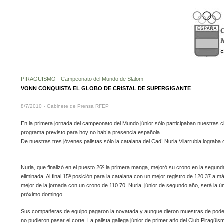
PIRAGUISMO - Campeonato del Mundo de Slalom
VONN CONQUISTA EL GLOBO DE CRISTAL DE SUPERGIGANTE
8/7/2010
- Gabinete de Prensa RFEP
En la primera jornada del campeonato del Mundo júnior sólo participaban nuestras c
programa previsto para hoy no había presencia española.
De nuestras tres jóvenes palistas sólo la catalana del Cadí Nuria Vilarrubla lograba 
Nuria, que finalizó en el puesto 26º la primera manga, mejoró su crono en la segun
eliminada. Al final 15ª posición para la catalana con un mejor registro de 120.37 a m
mejor de la jornada con un crono de 110.70. Nuria, júnior de segundo año, será la ú
próximo domingo.
Sus compañeras de equipo pagaron la novatada y aunque dieron muestras de poder c
no pudieron pasar el corte. La palista gallega júnior de primer año del Club Piragüis