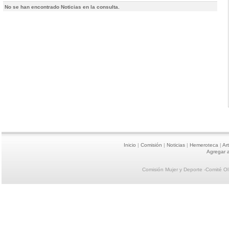
No se han encontrado Noticias en la consulta.
Inicio
|
Comisión
|
Noticias
|
Hemeroteca
|
Ar
Agregar a
Comisión Mujer y Deporte -Comité O