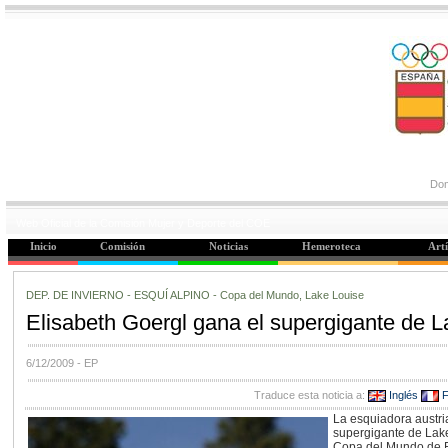
Dom
Web Oficial de la Comisión Mujer y Deporte del COE
Inicio
Comisión
Noticias
Hemeroteca
Artí
DEP. DE INVIERNO - ESQUÍ ALPINO - Copa del Mundo, Lake Louise
Elisabeth Goergl gana el supergigante de L
6/12/2009
- EP
Traduce esta noticia a:
Inglés
F
La esquiadora austri
supergigante de Lake
Copa del Mundo de Es