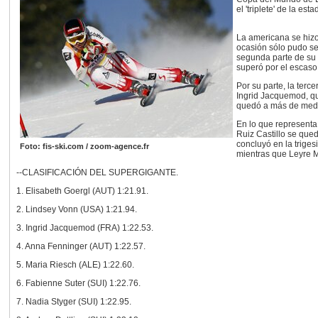
el 'triplete' de la e
La americana se hizo
ocasión sólo pudo se
segunda parte de su 
superó por el escaso
Por su parte, la terc
Ingrid Jacquemod, qu
quedó a más de medio
En lo que representa
Ruiz Castillo se qued
concluyó en la triges
Foto: fis-ski.com / zoom-agence.fr
mientras que Leyre M
--CLASIFICACIÓN DEL SUPERGIGANTE.
1. Elisabeth Goergl (AUT) 1:21.91.
2. Lindsey Vonn (USA) 1:21.94.
3. Ingrid Jacquemod (FRA) 1:22.53.
4. Anna Fenninger (AUT) 1:22.57.
5. Maria Riesch (ALE) 1:22.60.
6. Fabienne Suter (SUI) 1:22.76.
7. Nadia Styger (SUI) 1:22.95.