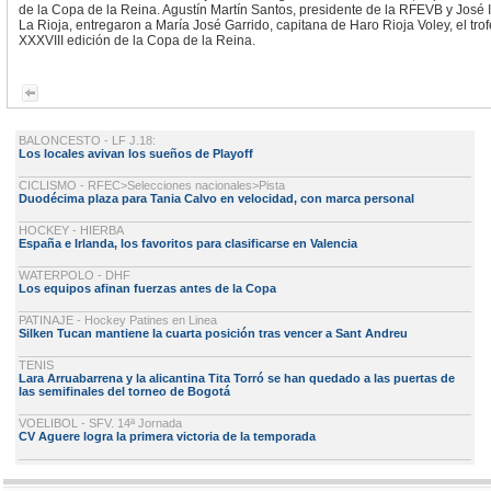
de la Copa de la Reina. Agustín Martín Santos, presidente de la RFEVB y José
La Rioja, entregaron a María José Garrido, capitana de Haro Rioja Voley, el t
XXXVIII edición de la Copa de la Reina.
BALONCESTO - LF J.18:
Los locales avivan los sueños de Playoff
CICLISMO - RFEC>Selecciones nacionales>Pista
Duodécima plaza para Tania Calvo en velocidad, con marca personal
HOCKEY - HIERBA
España e Irlanda, los favoritos para clasificarse en Valencia
WATERPOLO - DHF
Los equipos afinan fuerzas antes de la Copa
PATINAJE - Hockey Patines en Linea
Silken Tucan mantiene la cuarta posición tras vencer a Sant Andreu
TENIS
Lara Arruabarrena y la alicantina Tita Torró se han quedado a las puertas de
las semifinales del torneo de Bogotá
VOELIBOL - SFV. 14ª Jornada
CV Aguere logra la primera victoria de la temporada