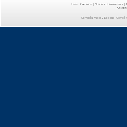
Inicio
|
Comisión
|
Noticias
|
Hemeroteca
|
A
Agregar
Comisión Mujer y Deporte -Comité 