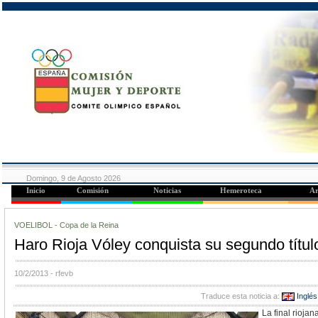
Domingo, 9 de Agosto 2026
Inicio
Comisión
Noticias
Hemeroteca
Ar
VOELIBOL - Copa de la Reina
Haro Rioja Vóley conquista su segundo títu
10/2/2013
- rfevb
Traduce esta noticia a:
Inglés
La final rioja