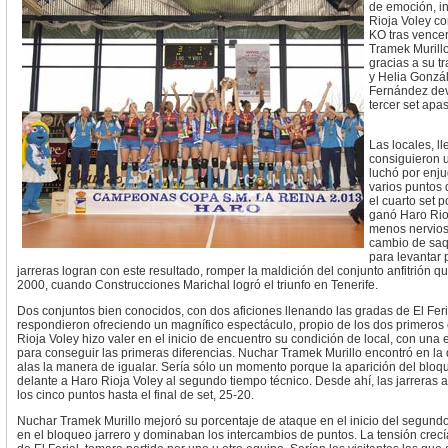
de emoción, i
Rioja Voley co
KO tras vencer
Tramek Murillo
gracias a su t
y Helia Gonzá
Fernández devo
tercer set apa
Las locales, l
consiguieron 
luchó por enju
varios puntos 
el cuarto set p
ganó Haro Rio
menos nerviosa
cambio de saqu
para levantar 
jarreras logran con este resultado, romper la maldición del conjunto anfitrión qu
2000, cuando Construcciones Marichal logró el triunfo en Tenerife.
Dos conjuntos bien conocidos, con dos aficiones llenando las gradas de El Fer
respondieron ofreciendo un magnífico espectáculo, propio de los dos primeros 
Rioja Voley hizo valer en el inicio de encuentro su condición de local, con una
para conseguir las primeras diferencias. Nuchar Tramek Murillo encontró en la d
alas la manera de igualar. Sería sólo un momento porque la aparición del bloq
delante a Haro Rioja Voley al segundo tiempo técnico. Desde ahí, las jarreras 
los cinco puntos hasta el final de set, 25-20.
Nuchar Tramek Murillo mejoró su porcentaje de ataque en el inicio del segund
en el bloqueo jarrero y dominaban los intercambios de puntos. La tensión crecía