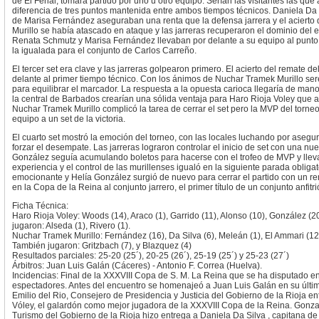
de El Ferial, tomara partido por uno u otro equipo. Serían las visitantes las que
diferencia de tres puntos mantenida entre ambos tiempos técnicos. Daniela Da S
de Marisa Fernández aseguraban una renta que la defensa jarrera y el aciert
Murillo se había atascado en ataque y las jarreras recuperaron el dominio del
Renata Schmutz y Marisa Fernández llevaban por delante a su equipo al punto 
la igualada para el conjunto de Carlos Carreño.
El tercer set era clave y las jarreras golpearon primero. El acierto del remate d
delante al primer tiempo técnico. Con los ánimos de Nuchar Tramek Murillo se
para equilibrar el marcador. La respuesta a la opuesta carioca llegaría de ma
la central de Barbados crearían una sólida ventaja para Haro Rioja Voley que a
Nuchar Tramek Murillo complicó la tarea de cerrar el set pero la MVP del torneo
equipo a un set de la victoria.
El cuarto set mostró la emoción del torneo, con las locales luchando por asegur
forzar el desempate. Las jarreras lograron controlar el inicio de set con una n
González seguía acumulando boletos para hacerse con el trofeo de MVP y lleva
experiencia y el control de las murillenses igualó en la siguiente parada obligato
emocionante y Helía González surgió de nuevo para cerrar el partido con un re
en la Copa de la Reina al conjunto jarrero, el primer título de un conjunto anfit
Ficha Técnica:
Haro Rioja Voley: Woods (14), Araco (1), Garrido (11), Alonso (10), González (
jugaron: Alseda (1), Rivero (1).
Nuchar Tramek Murillo: Fernández (16), Da Silva (6), Meleán (1), El Ammari (12)
También jugaron: Gritzbach (7), y Blazquez (4)
Resultados parciales: 25-20 (25´), 20-25 (26´), 25-19 (25´) y 25-23 (27´)
Árbitros: Juan Luis Galán (Cáceres) - Antonio F. Correa (Huelva).
Incidencias: Final de la XXXVIII Copa de S. M. La Reina que se ha disputado en
espectadores. Antes del encuentro se homenajeó a Juan Luis Galán en su último
Emilio del Rio, Consejero de Presidencia y Justicia del Gobierno de la Rioja e
Vóley, el galardón como mejor jugadora de la XXXVIII Copa de la Reina. Gonza
Turismo del Gobierno de la Rioja hizo entrega a Daniela Da Silva , capitana d