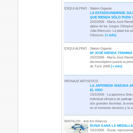
ESQUI ALPINO - Slalom Gigante
LA ESTADOUNIDENSE JUL
QUE RIENDA SÓLO PUDO
24/2/2006 - María José Rienda
alpino de los Juegos Olímpicos
Julia Mancuso. La plata fue p
Ottosson.
[+ info]
ESQUI ALPINO - Slalom Gigante
Mª JOSÉ RIENDA TERMIN
24/2/2006 - María José Riend
decimoséptimo puesto la prim
de Turín 2006
[+ info]
PATINAJE ARTISITICO
LA JAPONESA SHIZUKA A
EL ORO
23/2/2006 - La japonesa Shizu
individual olímpica de patinaje
dos grandes favoritas, la est
en el momento decisivo y la 
BIATHLON - 4x6 Km Relevos
RUSIA GANA LA MEDALLA
23/2/2006 - Rusia, representa