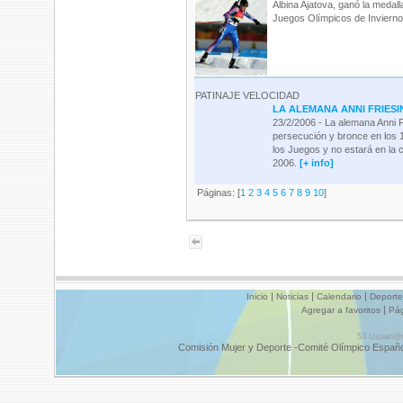
Albina Ajatova, ganó la medall
Juegos Olímpicos de Invierno
PATINAJE VELOCIDAD
LA ALEMANA ANNI FRIESI
23/2/2006 - La alemana Anni F
persecución y bronce en los 1
los Juegos y no estará en la c
2006.
[+ info]
Páginas: [
1
2
3
4
5
6
7
8
9
10
]
|
|
|
Inicio
Noticias
Calendario
Deporte
|
Agregar a favoritos
Pág
53
Usuari@
Comisión Mujer y Deporte -Comité Olímpico Españo