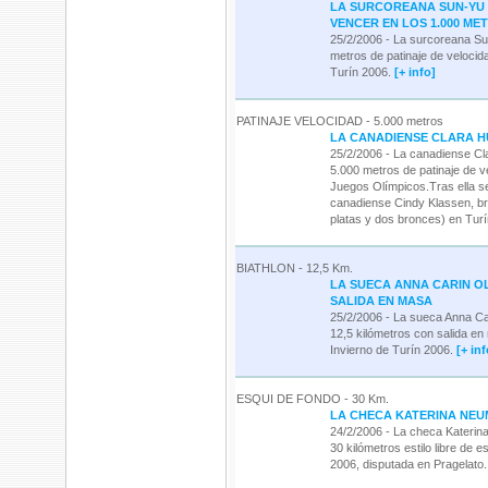
LA SURCOREANA SUN-YU 
VENCER EN LOS 1.000 ME
25/2/2006 - La surcoreana Su
metros de patinaje de velocida
Turín 2006.
[+ info]
PATINAJE VELOCIDAD - 5.000 metros
LA CANADIENSE CLARA H
25/2/2006 - La canadiense C
5.000 metros de patinaje de 
Juegos Olímpicos.Tras ella se 
canadiense Cindy Klassen, bro
platas y dos bronces) en Turí
BIATHLON - 12,5 Km.
LA SUECA ANNA CARIN O
SALIDA EN MASA
25/2/2006 - La sueca Anna Ca
12,5 kilómetros con salida en
Invierno de Turín 2006.
[+ inf
ESQUI DE FONDO - 30 Km.
LA CHECA KATERINA NEU
24/2/2006 - La checa Kateri
30 kilómetros estilo libre de 
2006, disputada en Pragelato