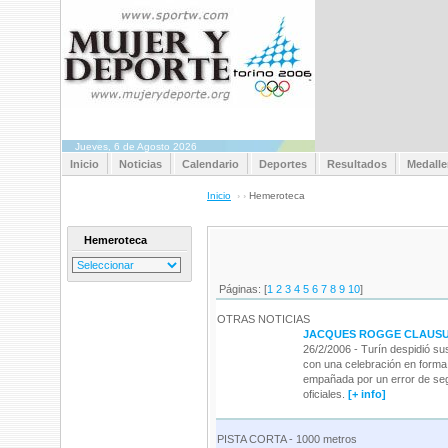
Jueves, 6 de Agosto 2026
Inicio
Noticias
Calendario
Deportes
Resultados
Medalle
Inicio
›
›
Hemeroteca
Hemeroteca
Páginas: [
1
2
3
4
5
6
7
8
9
10
]
OTRAS NOTICIAS
JACQUES ROGGE CLAUSUR
26/2/2006 - Turín despidió su
con una celebración en forma
empañada por un error de segu
oficiales.
[+ info]
PISTA CORTA - 1000 metros